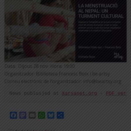
Data:
Dijous 28 nov
Hora:
19:00
Organitzador: Biblioteca Francesc Boix i be artsy
Correu electrònic de l’organitzador: info@beartsy.org
News publusjed at 
Xarxanet.org
 - 
PDF vers
Facebook
Mastodon
Email
WhatsApp
Bluesky
Share