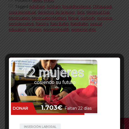
Posted in
News
,
Press
Tagged
Achcham
,
Achham
,
breakthesilence
,
Chhaupadi
,
copa menstrual
,
derechos de la mujer
,
Girls
,
Mestrual Cup
,
Mestruation
,
MestruationMatters
,
Nepal
,
ourbody
,
ourvoice
,
periodpositive
,
Raising
,
Rato Baltin
,
RatoBaltin
,
sexual
education
,
Women
,
womenshealth
,
womensrights
POST NAVIGATION
What would it feel like to be a
Don’t miss the exhibitions about
girl growing up in Achham,
Rato Baltin!
Nepal?
English