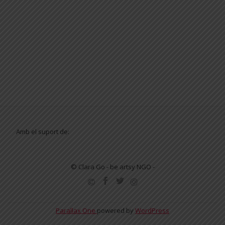
Amb el suport de:
© Clara Go - be artsy NGO -
SECONDARY
MENU
Parallax One
powered by
WordPress